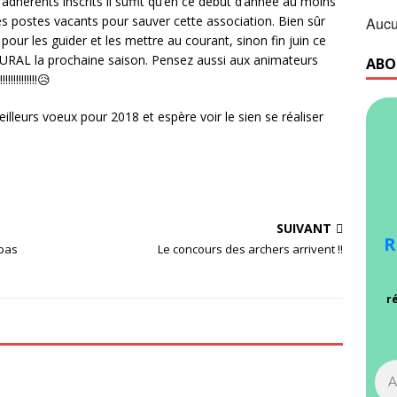
érents inscrits il suffit qu’en ce début d’année au moins
s postes vacants pour sauver cette association. Bien sûr
Aucu
 pour les guider et les mettre au courant, sinon fin juin ce
ER RURAL la prochaine saison. Pensez aussi aux animateurs
ABO
!!!!!!!!
😥
lleurs voeux pour 2018 et espère voir le sien se réaliser
SUIVANT
R
epas
Le concours des archers arrivent !!
r