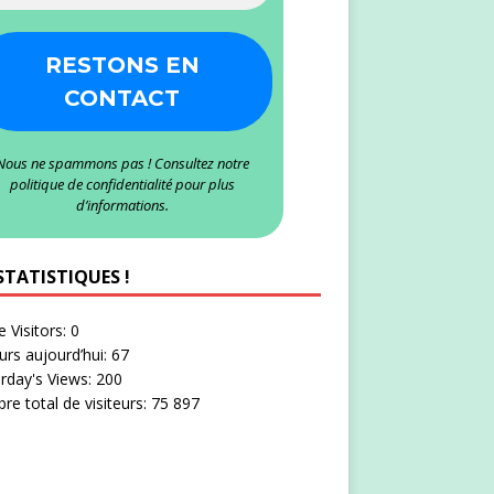
Nous ne spammons pas ! Consultez notre
politique de confidentialité
pour plus
d’informations.
STATISTIQUES !
e Visitors:
0
eurs aujourd’hui:
67
rday's Views:
200
e total de visiteurs:
75 897