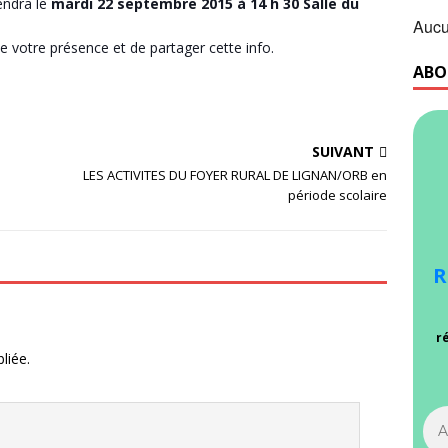
endra le
mardi 22 septembre 2015 à 14 h 30 Salle du
Aucu
 votre présence et de partager cette info.
ABO
SUIVANT
LES ACTIVITES DU FOYER RURAL DE LIGNAN/ORB en
période scolaire
R
r
liée.