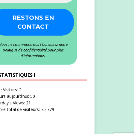
Nous ne spammons pas ! Consultez notre
politique de confidentialité
pour plus
d’informations.
STATISTIQUES !
e Visitors:
2
eurs aujourd’hui:
50
rday's Views:
21
e total de visiteurs:
75 779