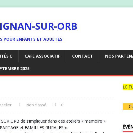
LIGNAN-SUR-ORB
ES POUR ENFANTS ET ADULTES
ITÉS
CAFE ASSOCIATIF
CONTACT
NOS PARTEN
EPTEMBRE 2025
LE FL
selier
Non classé
0
Co
 SUR ORB de s’impliquer dans des ateliers « mémoire »
ÉVÈ
LIC PARTAGE et FAMILLES RURALES ».