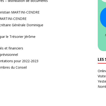
res – distribution de documents
 Christian MARTINI-CENDRE
n MARTINI-CENDRE
Secrétaire Générale Dominique
 par le Trésorier Jérôme
és et financiers
prévisionnel
LES 
ientations pour 2022-2023
embres du Conseil
Onlin
Visit
Yeste
Nombr