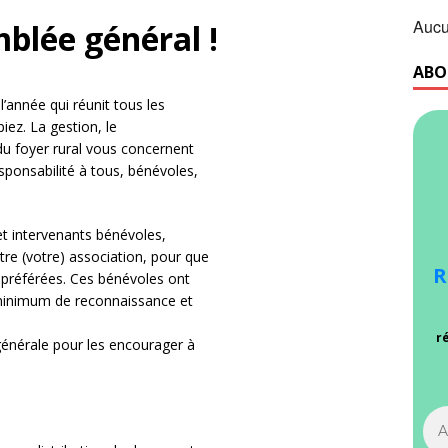
Aucu
mblée général !
ABO
’année qui réunit tous les
iez. La gestion, le
du foyer rural vous concernent
esponsabilité à tous, bénévoles,
et intervenants bénévoles,
tre (votre) association, pour que
R
s préférées. Ces bénévoles ont
n minimum de reconnaissance et
r
énérale pour les encourager à