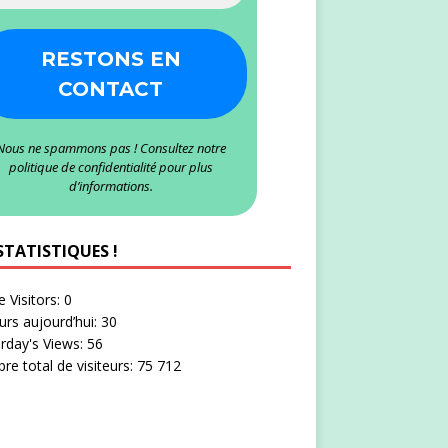
Nous ne spammons pas ! Consultez notre
politique de confidentialité
pour plus
d’informations.
STATISTIQUES !
e Visitors:
0
eurs aujourd’hui:
30
rday's Views:
56
e total de visiteurs:
75 712