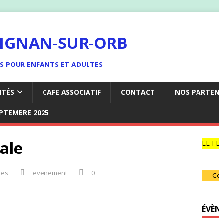
LIGNAN-SUR-ORB
ES POUR ENFANTS ET ADULTES
ITÉS
CAFE ASSOCIATIF
CONTACT
NOS PARTEN
EPTEMBRE 2025
ale
LE FL
bes
evenement
0
Co
ÉVÈ