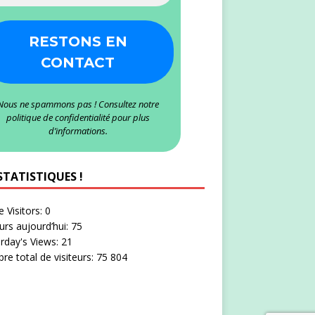
Nous ne spammons pas ! Consultez notre
politique de confidentialité
pour plus
d’informations.
STATISTIQUES !
e Visitors:
0
eurs aujourd’hui:
75
rday's Views:
21
e total de visiteurs:
75 804