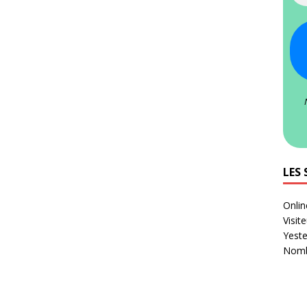
LES 
Onlin
Visit
Yeste
Nombr