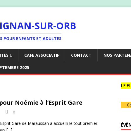
LIGNAN-SUR-ORB
ES POUR ENFANTS ET ADULTES
ITÉS
CAFE ASSOCIATIF
CONTACT
NOS PARTEN
EPTEMBRE 2025
LE FL
pour Noémie à l’Esprit Gare
Co
0
 Esprit Gare de Maraussan a accueilli le tout premier
ÉVÈ
vous
[…]