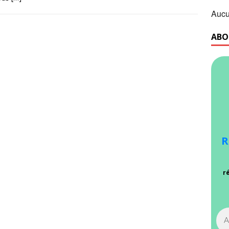
Aucu
ABO
R
r