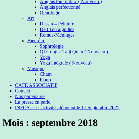
Anglais tout public ( Nouveau )
Anglais perfectionné
Oenologie
Art
Dessin – Peinture
De fil en aiguilles
Remue-Meninges
Bien-être
Sophrologie
QI Gong – Taiji Quan ( Nouveau )
Yoga
Yoga intégrale ( Nouveau)
Musique
Chant
Piano
CAFE ASSOCIATIF
Contact
Nos partenaires
La presse en parle
INFOS : Les activités débutent le 17 Septembre 2025
Mois :
septembre 2018