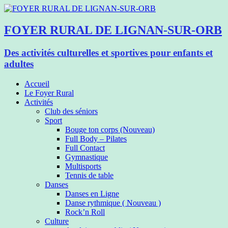
FOYER RURAL DE LIGNAN-SUR-ORB
Des activités culturelles et sportives pour enfants et
adultes
Accueil
Le Foyer Rural
Activités
Club des séniors
Sport
Bouge ton corps (Nouveau)
Full Body – Pilates
Full Contact
Gymnastique
Multisports
Tennis de table
Danses
Danses en Ligne
Danse rythmique ( Nouveau )
Rock’n Roll
Culture